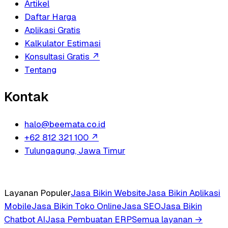
Artikel
Daftar Harga
Aplikasi Gratis
Kalkulator Estimasi
Konsultasi Gratis
↗
Tentang
Kontak
halo@beemata.co.id
+62 812 321 100
↗
Tulungagung, Jawa Timur
Layanan Populer
Jasa Bikin Website
Jasa Bikin Aplikasi
Mobile
Jasa Bikin Toko Online
Jasa SEO
Jasa Bikin
Chatbot AI
Jasa Pembuatan ERP
Semua layanan →