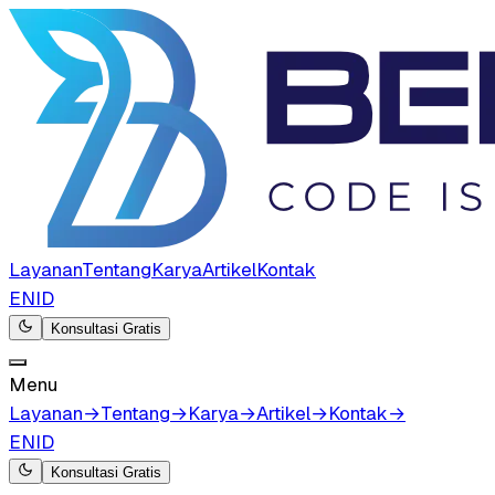
Layanan
Tentang
Karya
Artikel
Kontak
EN
ID
Konsultasi Gratis
Menu
Layanan
→
Tentang
→
Karya
→
Artikel
→
Kontak
→
EN
ID
Konsultasi Gratis