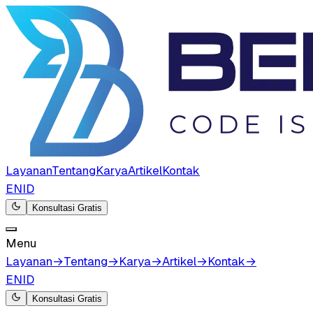
Layanan
Tentang
Karya
Artikel
Kontak
EN
ID
Konsultasi Gratis
Menu
Layanan
→
Tentang
→
Karya
→
Artikel
→
Kontak
→
EN
ID
Konsultasi Gratis