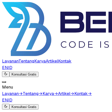
Layanan
Tentang
Karya
Artikel
Kontak
EN
ID
Konsultasi Gratis
Menu
Layanan
→
Tentang
→
Karya
→
Artikel
→
Kontak
→
EN
ID
Konsultasi Gratis