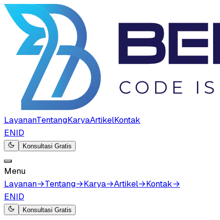
Layanan
Tentang
Karya
Artikel
Kontak
EN
ID
Konsultasi Gratis
Menu
Layanan
→
Tentang
→
Karya
→
Artikel
→
Kontak
→
EN
ID
Konsultasi Gratis