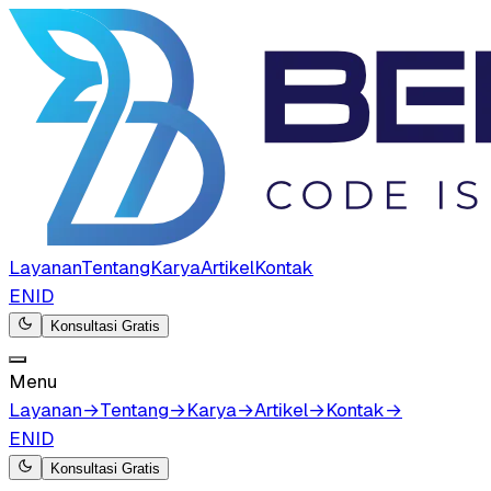
Layanan
Tentang
Karya
Artikel
Kontak
EN
ID
Konsultasi Gratis
Menu
Layanan
→
Tentang
→
Karya
→
Artikel
→
Kontak
→
EN
ID
Konsultasi Gratis