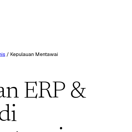
nis
/
Kepulauan Mentawai
an ERP &
di