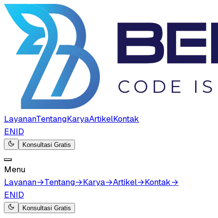
Layanan
Tentang
Karya
Artikel
Kontak
EN
ID
Konsultasi Gratis
Menu
Layanan
→
Tentang
→
Karya
→
Artikel
→
Kontak
→
EN
ID
Konsultasi Gratis