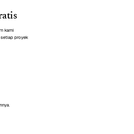
atis
im kami
 setiap proyek
nnya.