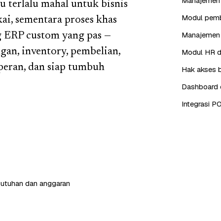
Manajemen i
u terlalu mahal untuk bisnis
Modul pembe
ai, sementara proses khas
Manajemen 
g ERP custom yang pas —
an, inventory, pembelian,
Modul HR da
 peran, dan siap tumbuh
Hak akses b
Dashboard d
Integrasi P
butuhan dan anggaran