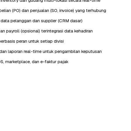
nventory dan gudang multi-lokasi secara real-time
lian (PO) dan penjualan (SO, invoice) yang terhubung
data pelanggan dan supplier (CRM dasar)
n payroll (opsional) terintegrasi data kehadiran
erbasis peran untuk setiap divisi
an laporan real-time untuk pengambilan keputusan
OS, marketplace, dan e-faktur pajak