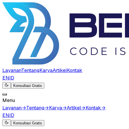
Layanan
Tentang
Karya
Artikel
Kontak
EN
ID
Konsultasi Gratis
Menu
Layanan
→
Tentang
→
Karya
→
Artikel
→
Kontak
→
EN
ID
Konsultasi Gratis