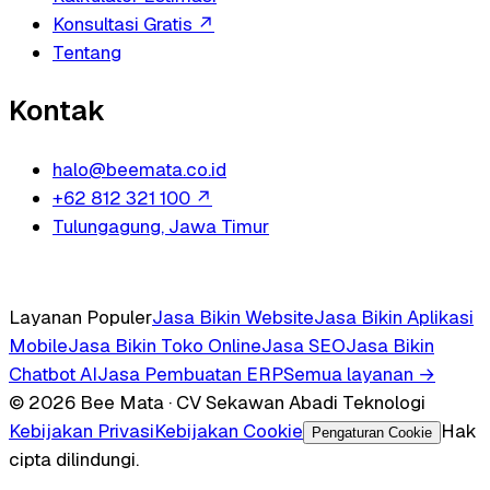
Konsultasi Gratis
↗
Tentang
Kontak
halo@beemata.co.id
+62 812 321 100
↗
Tulungagung, Jawa Timur
Layanan Populer
Jasa Bikin Website
Jasa Bikin Aplikasi
Mobile
Jasa Bikin Toko Online
Jasa SEO
Jasa Bikin
Chatbot AI
Jasa Pembuatan ERP
Semua layanan →
© 2026 Bee Mata · CV Sekawan Abadi Teknologi
Kebijakan Privasi
Kebijakan Cookie
Hak
Pengaturan Cookie
cipta dilindungi.