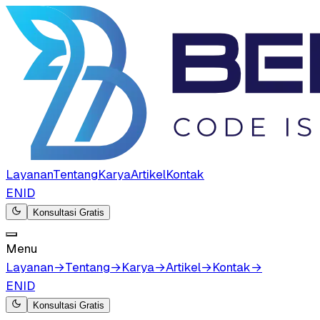
Layanan
Tentang
Karya
Artikel
Kontak
EN
ID
Konsultasi Gratis
Menu
Layanan
→
Tentang
→
Karya
→
Artikel
→
Kontak
→
EN
ID
Konsultasi Gratis