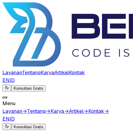
Layanan
Tentang
Karya
Artikel
Kontak
EN
ID
Konsultasi Gratis
Menu
Layanan
→
Tentang
→
Karya
→
Artikel
→
Kontak
→
EN
ID
Konsultasi Gratis