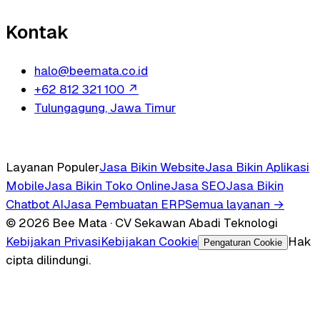
Kontak
halo@beemata.co.id
+62 812 321 100
↗
Tulungagung, Jawa Timur
Layanan Populer
Jasa Bikin Website
Jasa Bikin Aplikasi
Mobile
Jasa Bikin Toko Online
Jasa SEO
Jasa Bikin
Chatbot AI
Jasa Pembuatan ERP
Semua layanan →
© 2026 Bee Mata · CV Sekawan Abadi Teknologi
Kebijakan Privasi
Kebijakan Cookie
Hak
Pengaturan Cookie
cipta dilindungi.