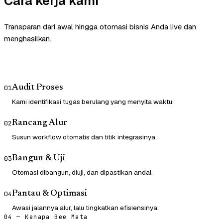
Cara kerja kami
Transparan dari awal hingga otomasi bisnis Anda live dan
menghasilkan.
Audit Proses
01
Kami identifikasi tugas berulang yang menyita waktu.
Rancang Alur
02
Susun workflow otomatis dan titik integrasinya.
Bangun & Uji
03
Otomasi dibangun, diuji, dan dipastikan andal.
Pantau & Optimasi
04
Awasi jalannya alur, lalu tingkatkan efisiensinya.
04 — Kenapa Bee Mata