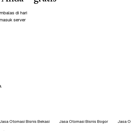
mbalas di hari
rmasuk server
a.
Jasa Otomasi Bisnis Bekasi
Jasa Otomasi Bisnis Bogor
Jasa O