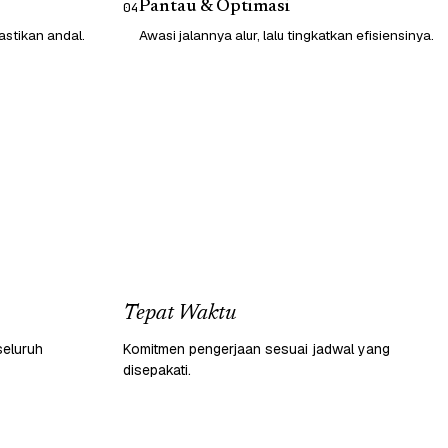
Pantau & Optimasi
04
astikan andal.
Awasi jalannya alur, lalu tingkatkan efisiensinya.
Tepat Waktu
seluruh
Komitmen pengerjaan sesuai jadwal yang
disepakati.