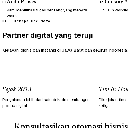
Audit Proses
Rancang A
01
02
Kami identifikasi tugas berulang yang menyita
Susun workflow
waktu.
04 — Kenapa Bee Mata
Partner digital yang teruji
Melayani bisnis dan instansi di Jawa Barat dan seluruh Indonesia.
Sejak 2013
Tim In-Hou
Pengalaman lebih dari satu dekade membangun
Dikerjakan tim s
produk digital.
ketiga.
Konsultasikan otomasi bisnis