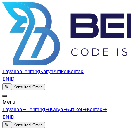
Layanan
Tentang
Karya
Artikel
Kontak
EN
ID
Konsultasi Gratis
Menu
Layanan
→
Tentang
→
Karya
→
Artikel
→
Kontak
→
EN
ID
Konsultasi Gratis