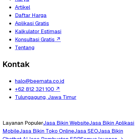
Artikel
Daftar Harga
Aplikasi Gratis
Kalkulator Estimasi
Konsultasi Gratis
↗
Tentang
Kontak
halo@beemata.co.id
+62 812 321 100
↗
Tulungagung, Jawa Timur
Layanan Populer
Jasa Bikin Website
Jasa Bikin Aplikasi
Mobile
Jasa Bikin Toko Online
Jasa SEO
Jasa Bikin
Chatbot AI
Jasa Pembuatan ERP
Semua layanan →