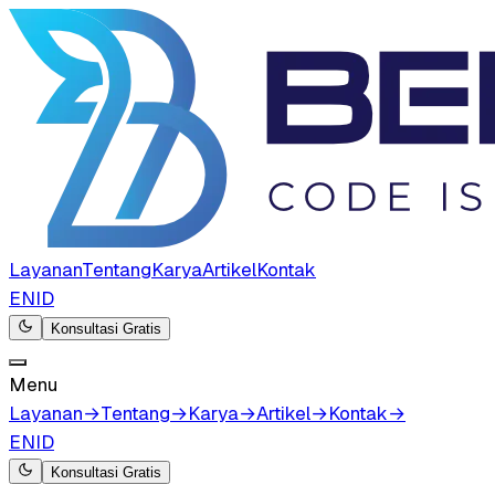
Layanan
Tentang
Karya
Artikel
Kontak
EN
ID
Konsultasi Gratis
Menu
Layanan
→
Tentang
→
Karya
→
Artikel
→
Kontak
→
EN
ID
Konsultasi Gratis