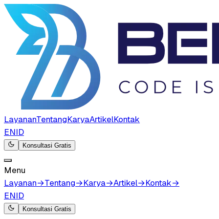
Layanan
Tentang
Karya
Artikel
Kontak
EN
ID
Konsultasi Gratis
Menu
Layanan
→
Tentang
→
Karya
→
Artikel
→
Kontak
→
EN
ID
Konsultasi Gratis