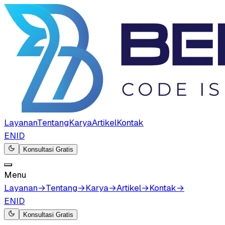
Layanan
Tentang
Karya
Artikel
Kontak
EN
ID
Konsultasi Gratis
Menu
Layanan
→
Tentang
→
Karya
→
Artikel
→
Kontak
→
EN
ID
Konsultasi Gratis