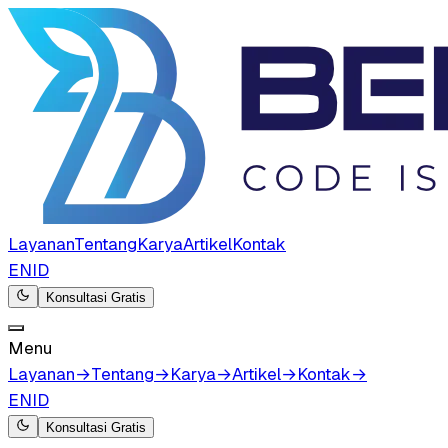
Layanan
Tentang
Karya
Artikel
Kontak
EN
ID
Konsultasi Gratis
Menu
Layanan
→
Tentang
→
Karya
→
Artikel
→
Kontak
→
EN
ID
Konsultasi Gratis