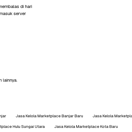
membalas di hari
rmasuk server
 lainnya.
njar
Jasa Kelola Marketplace Banjar Baru
Jasa Kelola Marketpl
tplace Hulu Sungai Utara
Jasa Kelola Marketplace Kota Baru