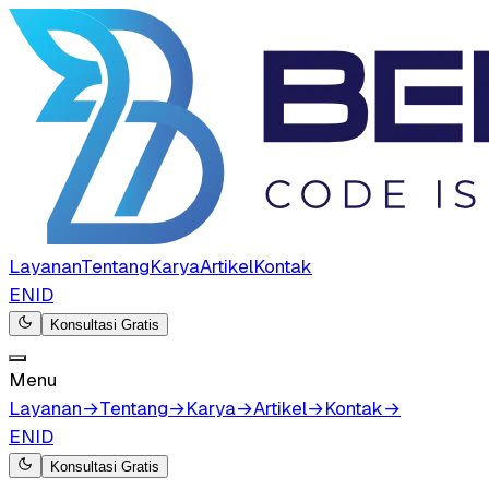
Layanan
Tentang
Karya
Artikel
Kontak
EN
ID
Konsultasi Gratis
Menu
Layanan
→
Tentang
→
Karya
→
Artikel
→
Kontak
→
EN
ID
Konsultasi Gratis