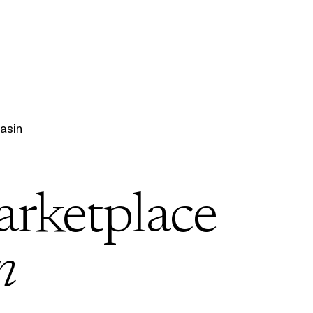
asin
arketplace
n