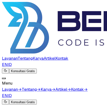
Layanan
Tentang
Karya
Artikel
Kontak
EN
ID
Konsultasi Gratis
Menu
Layanan
→
Tentang
→
Karya
→
Artikel
→
Kontak
→
EN
ID
Konsultasi Gratis