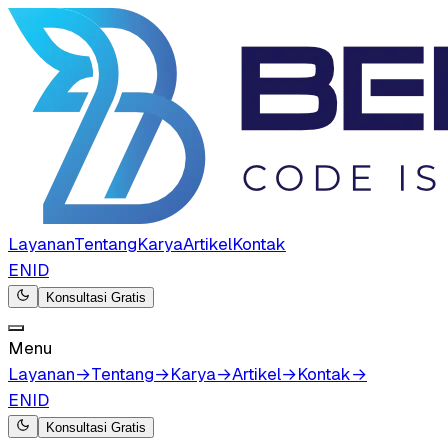
Layanan
Tentang
Karya
Artikel
Kontak
EN
ID
Konsultasi Gratis
Menu
Layanan
→
Tentang
→
Karya
→
Artikel
→
Kontak
→
EN
ID
Konsultasi Gratis