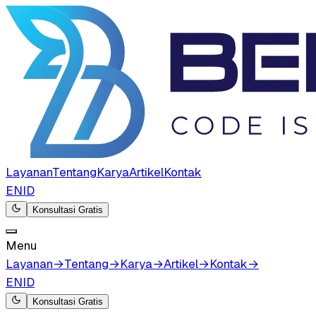
Layanan
Tentang
Karya
Artikel
Kontak
EN
ID
Konsultasi Gratis
Menu
Layanan
→
Tentang
→
Karya
→
Artikel
→
Kontak
→
EN
ID
Konsultasi Gratis