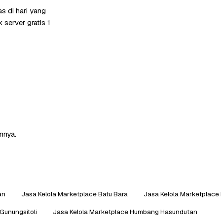
s di hari yang
server gratis 1
nnya.
an
Jasa Kelola Marketplace Batu Bara
Jasa Kelola Marketplace 
Gunungsitoli
Jasa Kelola Marketplace Humbang Hasundutan