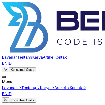
Layanan
Tentang
Karya
Artikel
Kontak
EN
ID
Konsultasi Gratis
Menu
Layanan
→
Tentang
→
Karya
→
Artikel
→
Kontak
→
EN
ID
Konsultasi Gratis