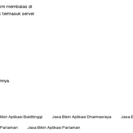
kami membalas di
k termasuk server
nnya.
ikin Aplikasi Bukittinggi
Jasa Bikin Aplikasi Dharmasraya
Jasa B
g Pariaman
Jasa Bikin Aplikasi Pariaman