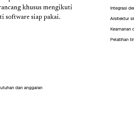
irancang khusus mengikuti
Integrasi d
 software siap pakai.
Arsitektur 
Keamanan da
Pelatihan t
butuhan dan anggaran