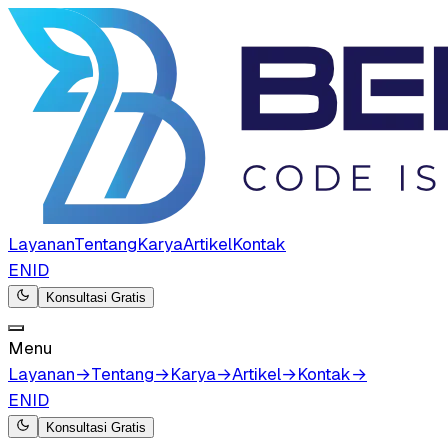
Layanan
Tentang
Karya
Artikel
Kontak
EN
ID
Konsultasi Gratis
Menu
Layanan
→
Tentang
→
Karya
→
Artikel
→
Kontak
→
EN
ID
Konsultasi Gratis