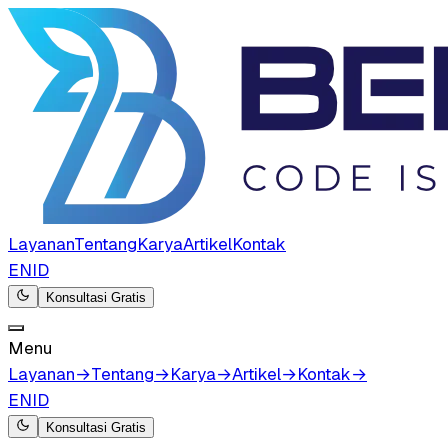
Layanan
Tentang
Karya
Artikel
Kontak
EN
ID
Konsultasi Gratis
Menu
Layanan
→
Tentang
→
Karya
→
Artikel
→
Kontak
→
EN
ID
Konsultasi Gratis