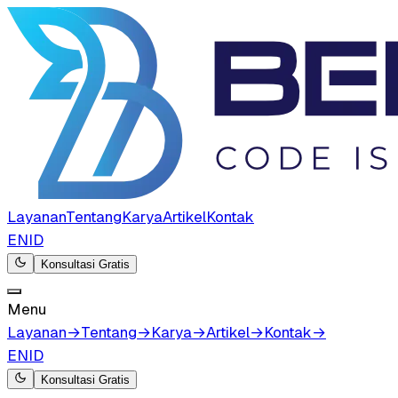
Layanan
Tentang
Karya
Artikel
Kontak
EN
ID
Konsultasi Gratis
Menu
Layanan
→
Tentang
→
Karya
→
Artikel
→
Kontak
→
EN
ID
Konsultasi Gratis