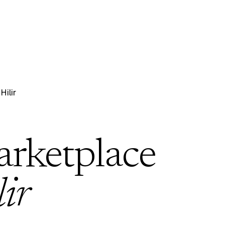
Hilir
arketplace
lir