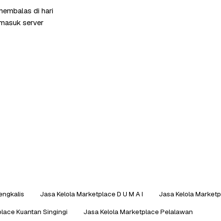
 membalas di hari
rmasuk server
engkalis
Jasa Kelola Marketplace D U M A I
Jasa Kelola Marketpl
place Kuantan Singingi
Jasa Kelola Marketplace Pelalawan