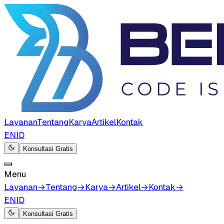
Layanan
Tentang
Karya
Artikel
Kontak
EN
ID
Konsultasi Gratis
Menu
Layanan
→
Tentang
→
Karya
→
Artikel
→
Kontak
→
EN
ID
Konsultasi Gratis