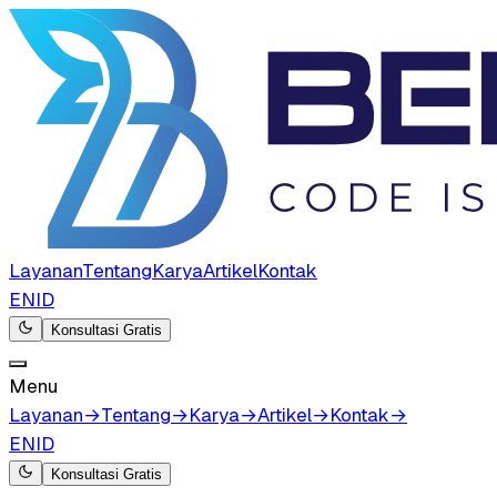
Layanan
Tentang
Karya
Artikel
Kontak
EN
ID
Konsultasi Gratis
Menu
Layanan
→
Tentang
→
Karya
→
Artikel
→
Kontak
→
EN
ID
Konsultasi Gratis