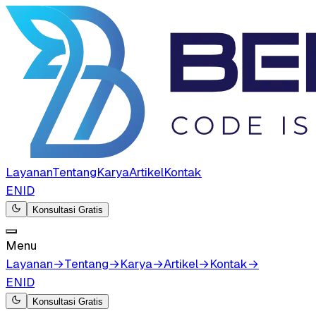
Layanan
Tentang
Karya
Artikel
Kontak
EN
ID
Konsultasi Gratis
Menu
Layanan
→
Tentang
→
Karya
→
Artikel
→
Kontak
→
EN
ID
Konsultasi Gratis