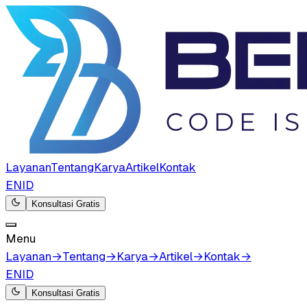
Layanan
Tentang
Karya
Artikel
Kontak
EN
ID
Konsultasi Gratis
Menu
Layanan
→
Tentang
→
Karya
→
Artikel
→
Kontak
→
EN
ID
Konsultasi Gratis