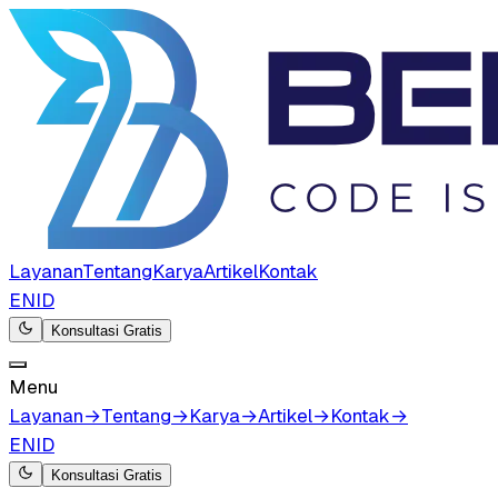
Layanan
Tentang
Karya
Artikel
Kontak
EN
ID
Konsultasi Gratis
Menu
Layanan
→
Tentang
→
Karya
→
Artikel
→
Kontak
→
EN
ID
Konsultasi Gratis