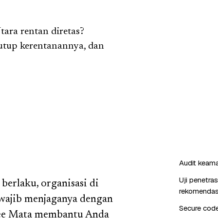
ara rentan diretas?
utup kerentanannya, dan
Audit keaman
Uji penetra
erlaku, organisasi di
rekomendas
wajib menjaganya dengan
Secure cod
 Bee Mata membantu Anda