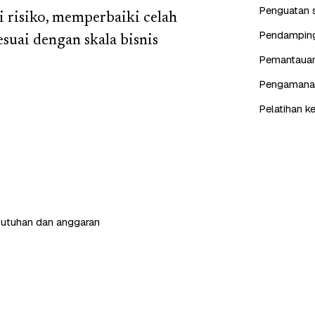
Penguatan s
i risiko, memperbaiki celah
Pendampinga
suai dengan skala bisnis
Pemantauan 
Pengamanan 
Pelatihan k
butuhan dan anggaran