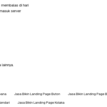
i membalas di hari
rmasuk server
 lainnya.
bana
Jasa Bikin Landing Page Buton
Jasa Bikin Landing Page 
Kendari
Jasa Bikin Landing Page Kolaka