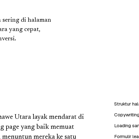
 sering di halaman
ra yang cepat,
versi.
Struktur ha
Copywritin
nawe Utara layak mendarat di
Loading san
ng page yang baik memuat
Formulir l
n menuntun mereka ke satu