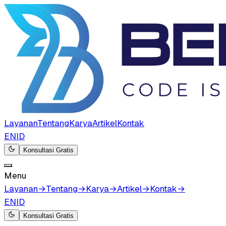
Layanan
Tentang
Karya
Artikel
Kontak
EN
ID
Konsultasi Gratis
Menu
Layanan
→
Tentang
→
Karya
→
Artikel
→
Kontak
→
EN
ID
Konsultasi Gratis