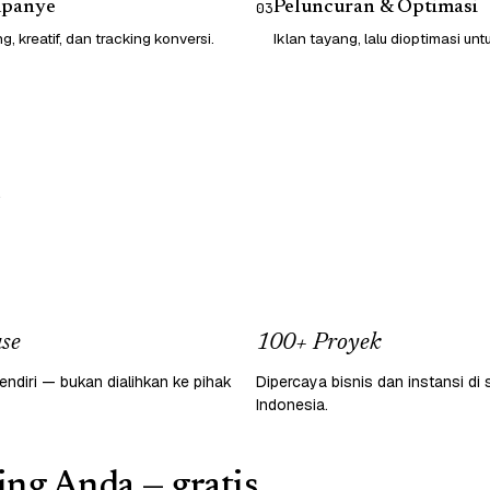
mpanye
Peluncuran & Optimasi
03
g, kreatif, dan tracking konversi.
Iklan tayang, lalu dioptimasi un
.
se
100+ Proyek
endiri — bukan dialihkan ke pihak
Dipercaya bisnis dan instansi di 
Indonesia.
ing Anda — gratis