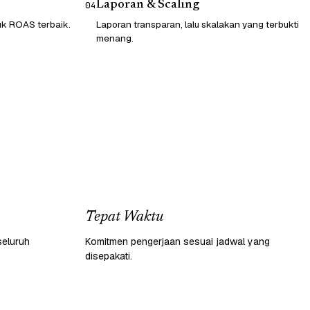
Laporan & Scaling
04
tuk ROAS terbaik.
Laporan transparan, lalu skalakan yang terbukti
menang.
Tepat Waktu
seluruh
Komitmen pengerjaan sesuai jadwal yang
disepakati.