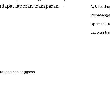
dapat laporan transparan —
A/B testing
Pemasangan 
Optimasi R
Laporan tra
butuhan dan anggaran