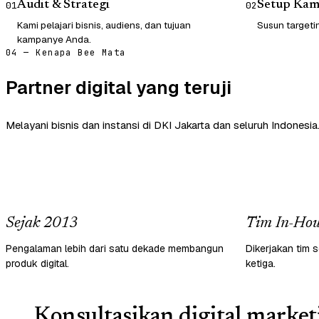
Audit & Strategi
Setup Ka
01
02
Kami pelajari bisnis, audiens, dan tujuan
Susun targetin
kampanye Anda.
04 — Kenapa Bee Mata
Partner digital yang teruji
Melayani bisnis dan instansi di DKI Jakarta dan seluruh Indonesia
Sejak 2013
Tim In-Hou
Pengalaman lebih dari satu dekade membangun
Dikerjakan tim s
produk digital.
ketiga.
Konsultasikan digital market