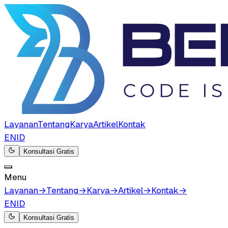
Layanan
Tentang
Karya
Artikel
Kontak
EN
ID
Konsultasi Gratis
Menu
Layanan
→
Tentang
→
Karya
→
Artikel
→
Kontak
→
EN
ID
Konsultasi Gratis