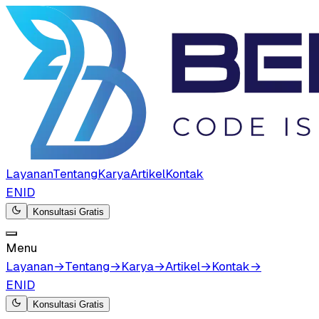
Layanan
Tentang
Karya
Artikel
Kontak
EN
ID
Konsultasi Gratis
Menu
Layanan
→
Tentang
→
Karya
→
Artikel
→
Kontak
→
EN
ID
Konsultasi Gratis