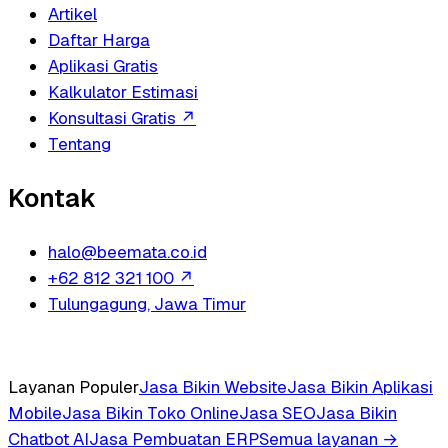
Artikel
Daftar Harga
Aplikasi Gratis
Kalkulator Estimasi
Konsultasi Gratis
↗
Tentang
Kontak
halo@beemata.co.id
+62 812 321 100
↗
Tulungagung, Jawa Timur
Layanan Populer
Jasa Bikin Website
Jasa Bikin Aplikasi
Mobile
Jasa Bikin Toko Online
Jasa SEO
Jasa Bikin
Chatbot AI
Jasa Pembuatan ERP
Semua layanan →