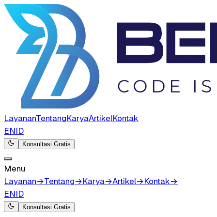
Layanan
Tentang
Karya
Artikel
Kontak
EN
ID
Konsultasi Gratis
Menu
Layanan
→
Tentang
→
Karya
→
Artikel
→
Kontak
→
EN
ID
Konsultasi Gratis