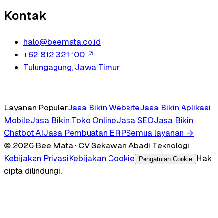
Kontak
halo@beemata.co.id
+62 812 321 100
↗
Tulungagung, Jawa Timur
Layanan Populer
Jasa Bikin Website
Jasa Bikin Aplikasi
Mobile
Jasa Bikin Toko Online
Jasa SEO
Jasa Bikin
Chatbot AI
Jasa Pembuatan ERP
Semua layanan →
© 2026 Bee Mata · CV Sekawan Abadi Teknologi
Kebijakan Privasi
Kebijakan Cookie
Hak
Pengaturan Cookie
cipta dilindungi.