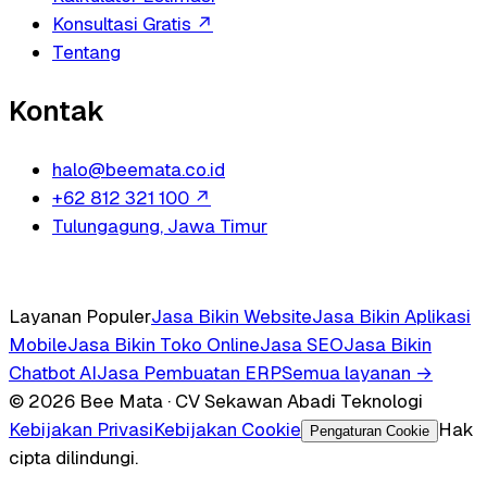
Konsultasi Gratis
↗
Tentang
Kontak
halo@beemata.co.id
+62 812 321 100
↗
Tulungagung, Jawa Timur
Layanan Populer
Jasa Bikin Website
Jasa Bikin Aplikasi
Mobile
Jasa Bikin Toko Online
Jasa SEO
Jasa Bikin
Chatbot AI
Jasa Pembuatan ERP
Semua layanan →
© 2026 Bee Mata · CV Sekawan Abadi Teknologi
Kebijakan Privasi
Kebijakan Cookie
Hak
Pengaturan Cookie
cipta dilindungi.