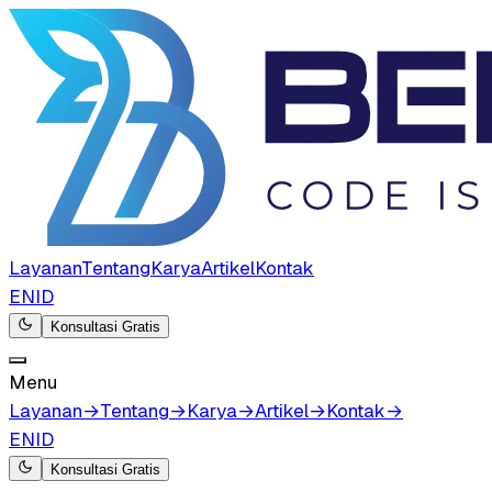
Layanan
Tentang
Karya
Artikel
Kontak
EN
ID
Konsultasi Gratis
Menu
Layanan
→
Tentang
→
Karya
→
Artikel
→
Kontak
→
EN
ID
Konsultasi Gratis