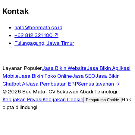
Kontak
halo@beemata.co.id
+62 812 321 100
↗
Tulungagung, Jawa Timur
Layanan Populer
Jasa Bikin Website
Jasa Bikin Aplikasi
Mobile
Jasa Bikin Toko Online
Jasa SEO
Jasa Bikin
Chatbot AI
Jasa Pembuatan ERP
Semua layanan →
© 2026 Bee Mata · CV Sekawan Abadi Teknologi
Kebijakan Privasi
Kebijakan Cookie
Hak
Pengaturan Cookie
cipta dilindungi.