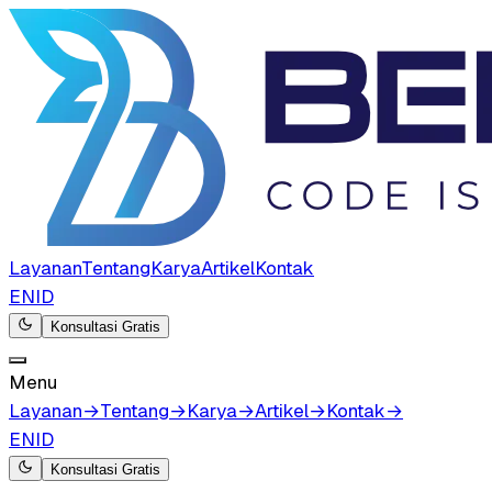
Layanan
Tentang
Karya
Artikel
Kontak
EN
ID
Konsultasi Gratis
Menu
Layanan
→
Tentang
→
Karya
→
Artikel
→
Kontak
→
EN
ID
Konsultasi Gratis