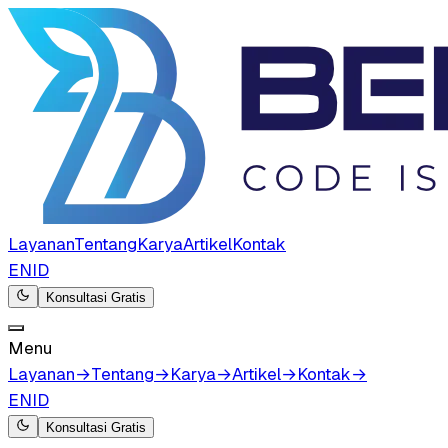
Layanan
Tentang
Karya
Artikel
Kontak
EN
ID
Konsultasi Gratis
Menu
Layanan
→
Tentang
→
Karya
→
Artikel
→
Kontak
→
EN
ID
Konsultasi Gratis