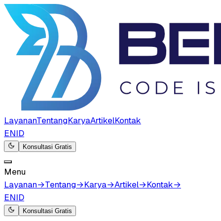
Layanan
Tentang
Karya
Artikel
Kontak
EN
ID
Konsultasi Gratis
Menu
Layanan
→
Tentang
→
Karya
→
Artikel
→
Kontak
→
EN
ID
Konsultasi Gratis