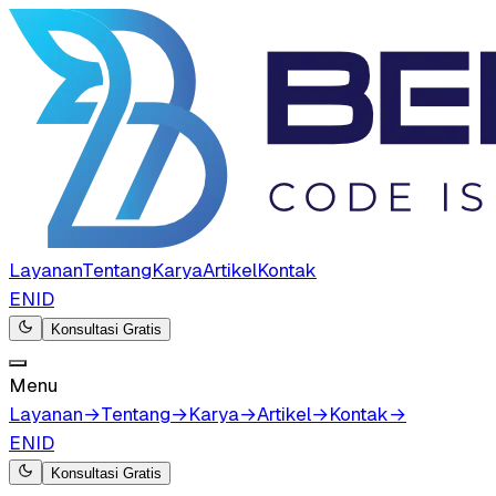
Layanan
Tentang
Karya
Artikel
Kontak
EN
ID
Konsultasi Gratis
Menu
Layanan
→
Tentang
→
Karya
→
Artikel
→
Kontak
→
EN
ID
Konsultasi Gratis