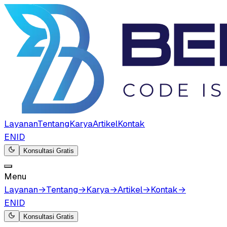
Layanan
Tentang
Karya
Artikel
Kontak
EN
ID
Konsultasi Gratis
Menu
Layanan
→
Tentang
→
Karya
→
Artikel
→
Kontak
→
EN
ID
Konsultasi Gratis