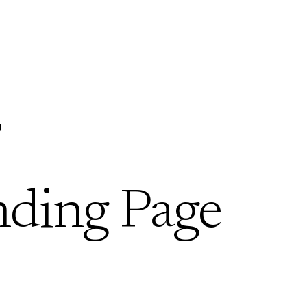
g
nding Page