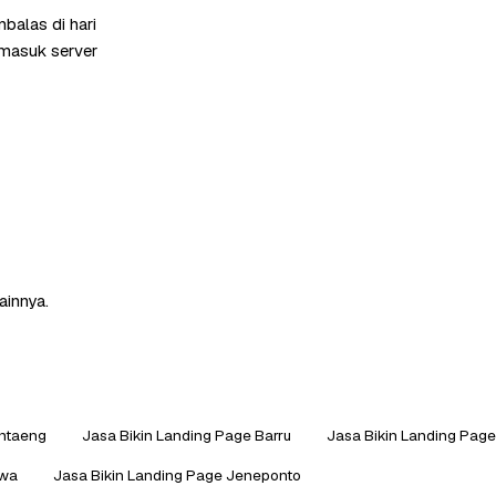
balas di hari
rmasuk server
ainnya.
antaeng
Jasa Bikin Landing Page Barru
Jasa Bikin Landing Pag
owa
Jasa Bikin Landing Page Jeneponto