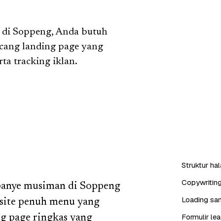
 di Soppeng, Anda butuh
cang landing page yang
ta tracking iklan.
Struktur ha
Copywritin
panye musiman di Soppeng
Loading san
site penuh menu yang
Formulir l
 page ringkas yang