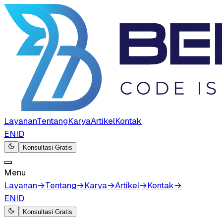
Layanan
Tentang
Karya
Artikel
Kontak
EN
ID
Konsultasi Gratis
Menu
Layanan
→
Tentang
→
Karya
→
Artikel
→
Kontak
→
EN
ID
Konsultasi Gratis