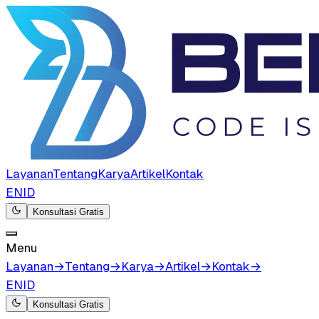
Layanan
Tentang
Karya
Artikel
Kontak
EN
ID
Konsultasi Gratis
Menu
Layanan
→
Tentang
→
Karya
→
Artikel
→
Kontak
→
EN
ID
Konsultasi Gratis