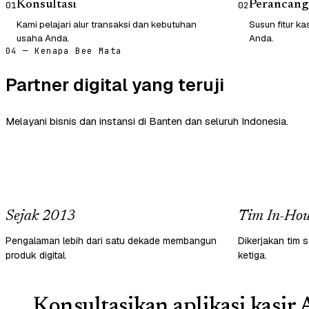
Konsultasi
Perancang
01
02
Kami pelajari alur transaksi dan kebutuhan
Susun fitur ka
usaha Anda.
Anda.
04 — Kenapa Bee Mata
Partner digital yang teruji
Melayani bisnis dan instansi di Banten dan seluruh Indonesia.
Sejak 2013
Tim In-Hou
Pengalaman lebih dari satu dekade membangun
Dikerjakan tim s
produk digital.
ketiga.
Konsultasikan aplikasi kasir 