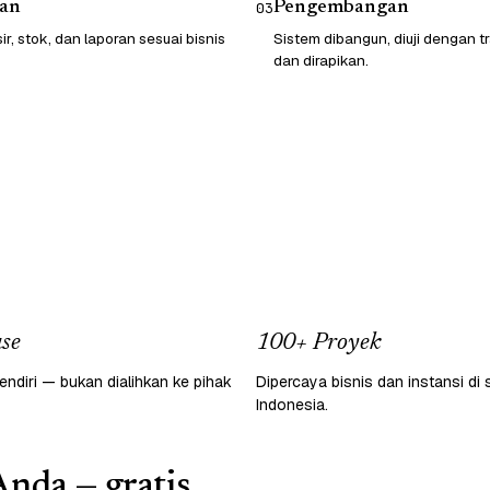
an
Pengembangan
03
sir, stok, dan laporan sesuai bisnis
Sistem dibangun, diuji dengan t
dan dirapikan.
se
100+ Proyek
endiri — bukan dialihkan ke pihak
Dipercaya bisnis dan instansi di 
Indonesia.
Anda — gratis