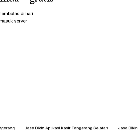
membalas di hari
rmasuk server
angerang
Jasa Bikin Aplikasi Kasir Tangerang Selatan
Jasa Bikin