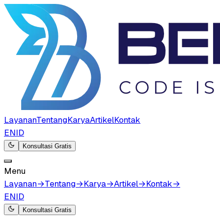
Layanan
Tentang
Karya
Artikel
Kontak
EN
ID
Konsultasi Gratis
Menu
Layanan
→
Tentang
→
Karya
→
Artikel
→
Kontak
→
EN
ID
Konsultasi Gratis