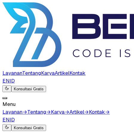
Layanan
Tentang
Karya
Artikel
Kontak
EN
ID
Konsultasi Gratis
Menu
Layanan
→
Tentang
→
Karya
→
Artikel
→
Kontak
→
EN
ID
Konsultasi Gratis