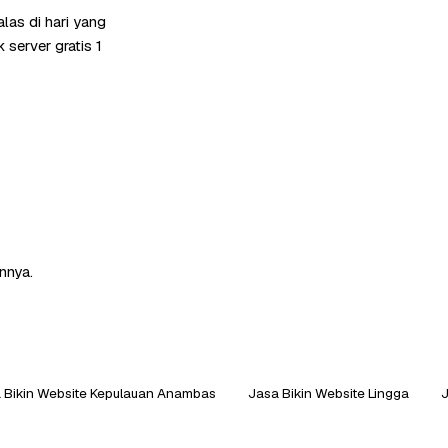
las di hari yang
server gratis 1
nnya.
 Bikin Website Kepulauan Anambas
Jasa Bikin Website Lingga
J