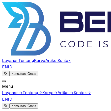
Layanan
Tentang
Karya
Artikel
Kontak
EN
ID
Konsultasi Gratis
Menu
Layanan
→
Tentang
→
Karya
→
Artikel
→
Kontak
→
EN
ID
Konsultasi Gratis