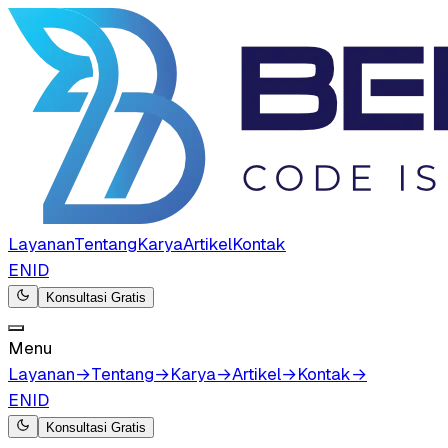
Layanan
Tentang
Karya
Artikel
Kontak
EN
ID
Konsultasi Gratis
Menu
Layanan
→
Tentang
→
Karya
→
Artikel
→
Kontak
→
EN
ID
Konsultasi Gratis