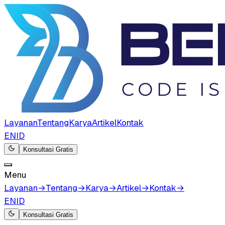
Layanan
Tentang
Karya
Artikel
Kontak
EN
ID
Konsultasi Gratis
Menu
Layanan
→
Tentang
→
Karya
→
Artikel
→
Kontak
→
EN
ID
Konsultasi Gratis