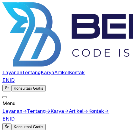
Layanan
Tentang
Karya
Artikel
Kontak
EN
ID
Konsultasi Gratis
Menu
Layanan
→
Tentang
→
Karya
→
Artikel
→
Kontak
→
EN
ID
Konsultasi Gratis