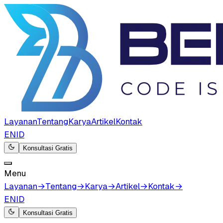
Layanan
Tentang
Karya
Artikel
Kontak
EN
ID
Konsultasi Gratis
Menu
Layanan
→
Tentang
→
Karya
→
Artikel
→
Kontak
→
EN
ID
Konsultasi Gratis