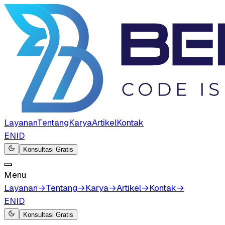
Layanan
Tentang
Karya
Artikel
Kontak
EN
ID
Konsultasi Gratis
Menu
Layanan
→
Tentang
→
Karya
→
Artikel
→
Kontak
→
EN
ID
Konsultasi Gratis