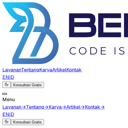
Layanan
Tentang
Karya
Artikel
Kontak
EN
ID
Konsultasi Gratis
Menu
Layanan
→
Tentang
→
Karya
→
Artikel
→
Kontak
→
EN
ID
Konsultasi Gratis