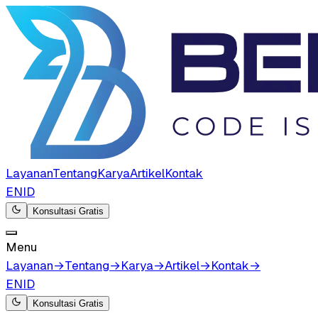
Layanan
Tentang
Karya
Artikel
Kontak
EN
ID
Konsultasi Gratis
Menu
Layanan
→
Tentang
→
Karya
→
Artikel
→
Kontak
→
EN
ID
Konsultasi Gratis