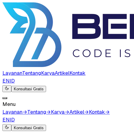
Layanan
Tentang
Karya
Artikel
Kontak
EN
ID
Konsultasi Gratis
Menu
Layanan
→
Tentang
→
Karya
→
Artikel
→
Kontak
→
EN
ID
Konsultasi Gratis